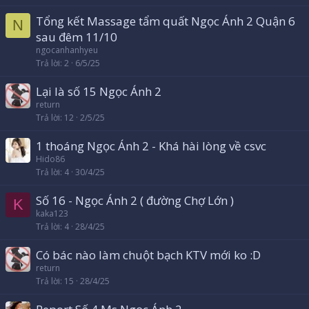
Tổng kết Massage tẩm quất Ngọc Ánh 2 Quận 6
N
sau đêm 11/10
ngocanhanhyeu
Trả lời
2
6/5/25
Lại là số 15 Ngọc Ánh 2
return
Trả lời
12
2/5/25
1 thoáng Ngọc Ánh 2 - Khá hài lòng về csvc
Hido86
Trả lời
4
30/4/25
Số 16 - Ngọc Ánh 2 ( đường Chợ Lớn )
K
kaka123
Trả lời
4
28/4/25
Có bác nào làm chuột bạch KTV mới ko :D
return
Trả lời
15
28/4/25