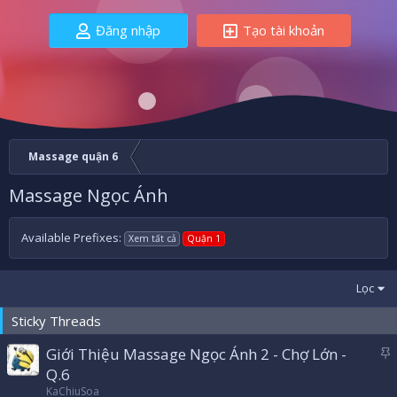
Đăng nhập
Tạo tài khoản
Massage quận 6
Massage Ngọc Ánh
Available Prefixes:
Xem tất cả
Quận 1
Lọc
Sticky Threads
Giới Thiệu Massage Ngọc Ánh 2 - Chợ Lớn -
á
Q.6
n
KaChiuSoa