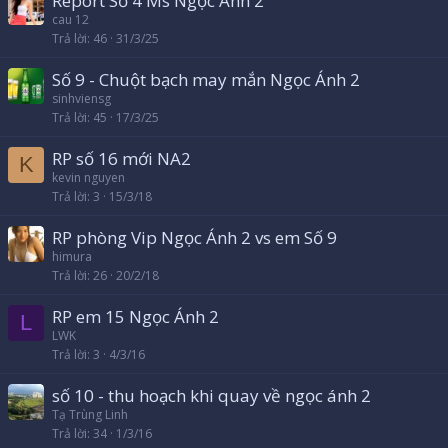
Report Số 4 Ms Ngọc Ánh 2
cau 12
Trả lời
46
31/3/25
Số 9 - Chuột bạch may mắn Ngọc Ánh 2
sinhviensg
Trả lời
45
17/3/25
RP số 16 mới NA2
K
kevin nguyen
Trả lời
3
15/3/18
RP phòng Vip Ngọc Ánh 2 vs em Số 9
himura
Trả lời
26
20/2/18
RP em 15 Ngọc Ánh 2
L
LWK
Trả lời
3
4/3/16
số 10 - thu hoạch khi quay về ngọc ánh 2
Tạ Trùng Linh
Trả lời
34
1/3/16