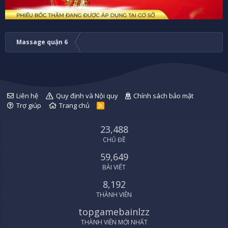
Massage quận 6
Liên hệ
Quy định và Nội quy
Chính sách bảo mật
Trợ giúp
Trang chủ
R
S
S
23,488
CHỦ ĐỀ
59,649
BÀI VIẾT
8,192
THÀNH VIÊN
topgamebainlzz
THÀNH VIÊN MỚI NHẤT