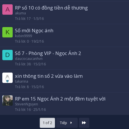
RP số 10 có đồng tiền dễ thương
A
akuma
Trả lời
17
1/3/16
Số mới Ngọc ánh
K
kubin9999
Trả lời
0
19/2/16
Số 7 - Phòng VIP - Ngọc Ánh 2
D
daucocaucanhvn
Trả lời
38
15/2/16
xin thông tin số 2 vừa vào làm
takarina
Trả lời
8
15/2/16
RP em 15 Ngọc Ánh 2 một đêm tuyệt vời
StevenNguyen
Trả lời
16
25/1/16
Cuối
1 of 2
Tiếp