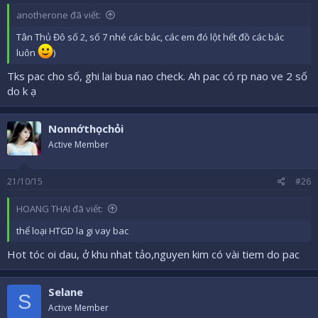
anotherone đã viết:
Tân Thủ Đô số 2, số 7 nhé các bác, các em đó lột hết đồ các bác
luôn
)
Tks pac cho số, ghi lai bua nao check. Ah pac có rp nao ve 2 số
do k ạ
Nonnớthọchỏi
Active Member
21/10/15
#26
HOANG THAI đã viết:
thể loại HTGD la gi vay bac
Hot tóc oi dau, ở khu nhat tảo,nguyen kim có vài tiem do pac
Selane
S
Active Member