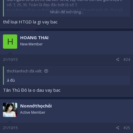
số: 7, 25, 35. Toàn là đẹp đặc biệt là số 7.
Ko biết tin nổi ko ai đi thì đi chứ em sợ cái Đồng Khánh rồi. Thà bỏ
Nhấn để mở rộng...
nhiều tiền ko tiếc mà đi kiểu nảy bực thêm.
Đang muốn thử thể loại HTGD ai có nhã hứng ko???
thể loại HTGD la gi vay bac
HOANG THAI
H
New Member
21/10/15
#24
thichlanhich đã viết:
á đù
Tân Thủ Đô la o dau vay bac
Nonnớthọchỏi
Active Member
21/10/15
#25