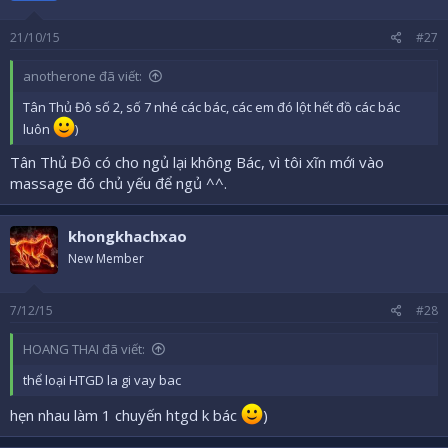
21/10/15
#27
anotherone đã viết:
Tân Thủ Đô số 2, số 7 nhé các bác, các em đó lột hết đồ các bác
luôn
)
Tân Thủ Đô có cho ngủ lại không Bác, vì tôi xĩn mới vào
massage đó chủ yếu để ngủ ^^.
khongkhachxao
New Member
7/12/15
#28
HOANG THAI đã viết:
thể loại HTGD la gi vay bac
hẹn nhau làm 1 chuyến htgd k bác
)