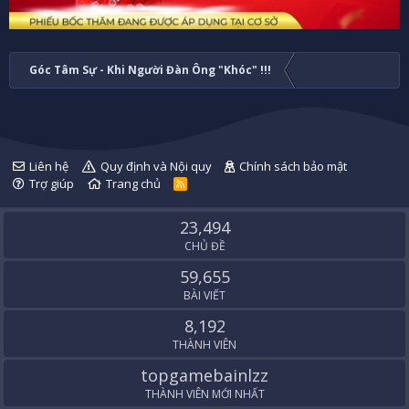
Góc Tâm Sự - Khi Người Đàn Ông "Khóc" !!!
Liên hệ
Quy định và Nội quy
Chính sách bảo mật
Trợ giúp
Trang chủ
R
S
S
23,494
CHỦ ĐỀ
59,655
BÀI VIẾT
8,192
THÀNH VIÊN
topgamebainlzz
THÀNH VIÊN MỚI NHẤT