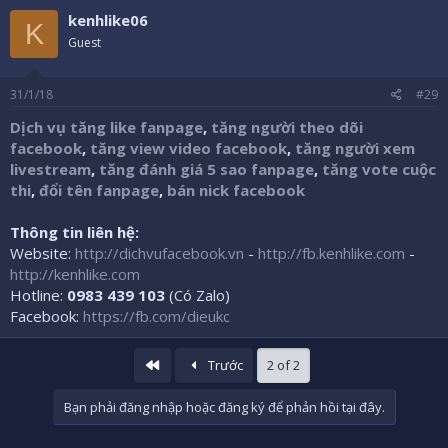
kenhlike06
K
Guest
31/1/18
#29
Dịch vụ tăng like fanpage
,
tăng người theo dõi
facebook
,
tăng view video facebook
,
tăng người xem
livestream
,
tăng đánh giá 5 sao fanpage
,
tăng vote cuộc
thi
,
đổi tên fanpage
,
bán nick facebook
Thông tin liên hệ:
Website:
http://dichvufacebook.vn
-
http://fb.kenhlike.com
-
http://kenhlike.com
Hotline:
0983 439 103
(Có Zalo)
Facebook:
https://fb.com/dieukc
Đầu
Trước
2 of 2
Bạn phải đăng nhập hoặc đăng ký để phản hồi tại đây.