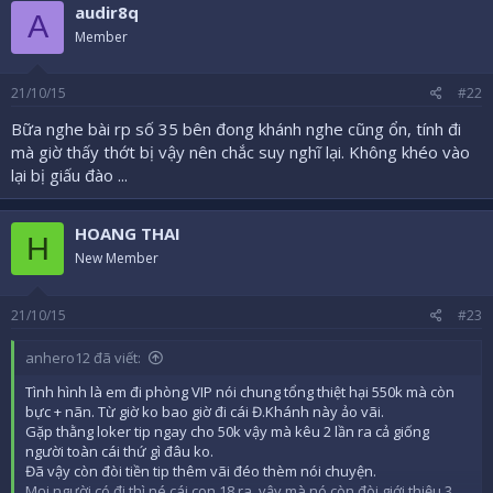
audir8q
A
Member
21/10/15
#22
Bữa nghe bài rp số 35 bên đong khánh nghe cũng ổn, tính đi
mà giờ thấy thớt bị vậy nên chắc suy nghĩ lại. Không khéo vào
lại bị giấu đào ...
HOANG THAI
H
New Member
21/10/15
#23
anhero12 đã viết:
Tình hình là em đi phòng VIP nói chung tổng thiệt hại 550k mà còn
bực + nãn. Từ giờ ko bao giờ đi cái Đ.Khánh này ảo vãi.
Gặp thằng loker tip ngay cho 50k vậy mà kêu 2 lần ra cả giống
người toàn cái thứ gì đâu ko.
Đã vậy còn đòi tiền tip thêm vãi đéo thèm nói chuyện.
Mọi người có đi thì né cái con 18 ra, vậy mà nó còn đòi giới thiệu 3