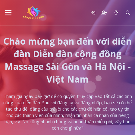
Chào mừng bạn đến với diễn
đàn Diễn đàn cộng đồng
Massage Sài Gòn và Hà Nội -
Việt Nam
Tham gia ngay bây giờ để có quyền truy cập vào tất cả các tính
năng của diễn đàn. Sau khi đăng ký và đăng nhập, bạn sẽ có thể
tạo chủ đề, đăng câu trả lời cho các chủ đề hiện có, tạo uy tín
cho các thành viên của mình, nhận tin nhắn cá nhân của riêng
bạn, v.v. Nó cũng nhanh chóng và hoàn toàn miễn phí, vậy bạn
còn chờ gì nữa?