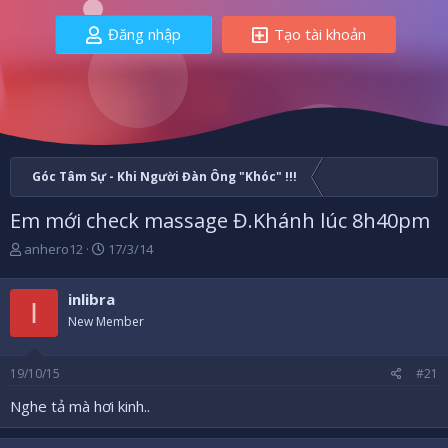
Đăng nhập
Tạo tài khoản
Góc Tâm Sự - Khi Người Đàn Ông "Khóc" !!!
Em mới check massage Đ.Khánh lúc 8h40pm
B
N
anhero12
17/3/14
ắ
g
t
à
inlibra
đ
y
I
ầ
b
New Member
u
ắ
t
19/10/15
#21
đ
ầ
Nghe tả mà hơi kinh..
u