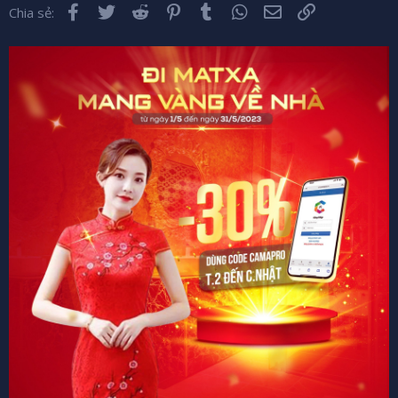
Facebook
Twitter
Reddit
Pinterest
Tumblr
WhatsApp
Email
Liên kết
Chia sẻ: