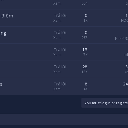
Xem
664
q
i điểm
Trả lời
0
1
Xem
1K
NDG
ông
Trả lời
0
Xem
987
phuong
Trả lời
15
Xem
7K
bd
Trả lời
28
3
Xem
13K
ke
ỉa
Trả lời
8
24
Xem
4K
You must log in or registe