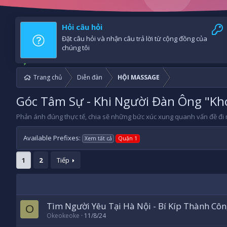
Hỏi câu hỏi
Đặt câu hỏi và nhận câu trả lời từ cộng đồng của
chúng tôi
Trang chủ
Diễn đàn
HỘI MASSAGE
Góc Tâm Sự - Khi Người Đàn Ông "Khóc
Phản ánh đúng thực tế, chia sẽ những bức xúc xung quanh vấn đề đi
Available Prefixes:
Xem tất cả
Quận 1
1
2
Tiếp
Tìm Người Yêu Tại Hà Nội - Bí Kíp Thành Côn
O
Okeokeoke
11/8/24