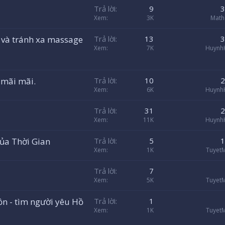
Trả lời
9
3
Xem
3K
Math
n và tránh xa massage
Trả lời
13
3
Xem
7K
Huynh
 mãi mãi.
Trả lời
10
2
Xem
6K
Huynh
Trả lời
31
2
Xem
11K
Huynh
ủa Thời Gian
Trả lời
5
1
Xem
1K
TuyetM
Trả lời
7
Xem
5K
TuyetM
n - tìm người yêu Hồ
Trả lời
1
Xem
1K
TuyetM