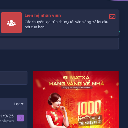
Liên hệ nhân viên
Các chuyên gia của chúng tôi sẵn sàng trả lời câu
hỏi của bạn
Lọc
1/9/25
J
sephypes