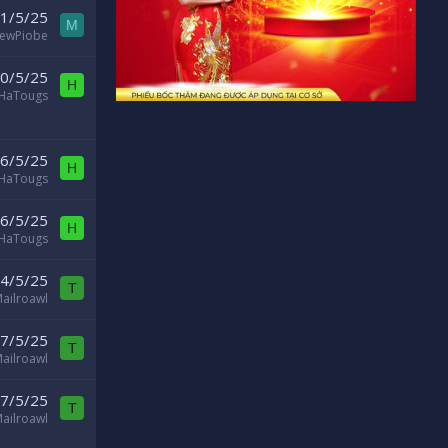
1/5/25
M
ewPiobe
0/5/25
H
HaTougs
6/5/25
H
HaTougs
6/5/25
H
HaTougs
4/5/25
T
ailroawl
7/5/25
T
ailroawl
7/5/25
T
ailroawl