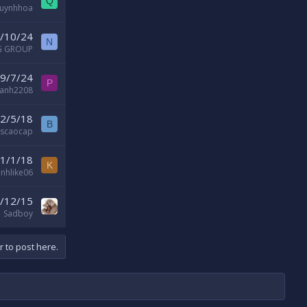
Q
uynhhoa
/10/24
N
 GROUP
9/7/24
P
anh2208
2/5/18
B
scaocap
1/1/18
K
nhlike06
/12/15
Sadboy
r to post here.