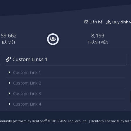
Liên hệ
Quy định 
59,662
8,193
BÀI VIẾT
THÀNH VIÊN
Custom Links 1
Custom Link 1
Custom Link 2
Custom Link 3
Custom Link 4
®
munity platform by XenForo
© 2010-2022 XenForo Ltd.
|
Xenforo Theme
© by ©X