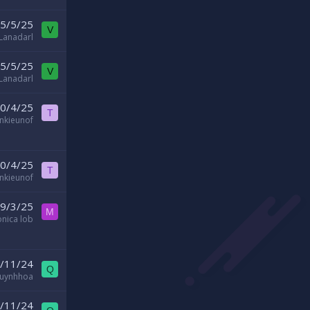
5/5/25
V
Lanadarl
5/5/25
V
Lanadarl
0/4/25
T
ankieunof
0/4/25
T
ankieunof
9/3/25
M
nica lob
/11/24
Q
uynhhoa
/11/24