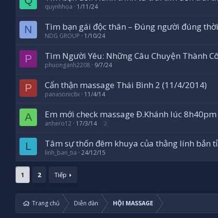
Q
quynhhoa
1/11/24
Tìm bạn gái độc thân – Đúng người đúng thờ
N
NDG GROUP
1/10/24
Tìm Người Yêu: Những Câu Chuyện Thành C
P
phuonganh2208
9/7/24
Cẩn thận massage Thái Bình 2 (11/4/2014)
P
panasonic8x
11/4/14
Em mới check massage Đ.Khánh lúc 8h40pm
A
anhero12
17/3/14
2
Tâm sự thốn đêm khuya của thằng lính bắn t
L
linh_ban_tia
24/12/15
1
2
Tiếp
Trang chủ
Diễn đàn
HỘI MASSAGE