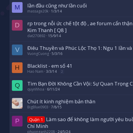
lần đầu cũng như lần cuối
M
massage20k
1/3/14
rp trong nỗi ức chế tột độ , ae forum cẩn thậ
D
Kim Thanh [ Q8 ]
dat270892
15/9/14
Điêu Thuyền và Phúc Lộc Thọ 1: Ngu 1 lần và
V
VuongCuong
5/3/16
Blacklist - em số 41
H
Hao Nam
3/3/14
2
Tìm Bạn Đời Không Cần Vội: Sự Quan Trọng C
Q
quynhhoa
6/11/24
Chút ít kinh nghiệm bản thân
BigBlue0903
7/8/15
Làm sao để không làm người yêu buồ
Quận 1
P
Chí Minh
phuonganh2208
24/5/24