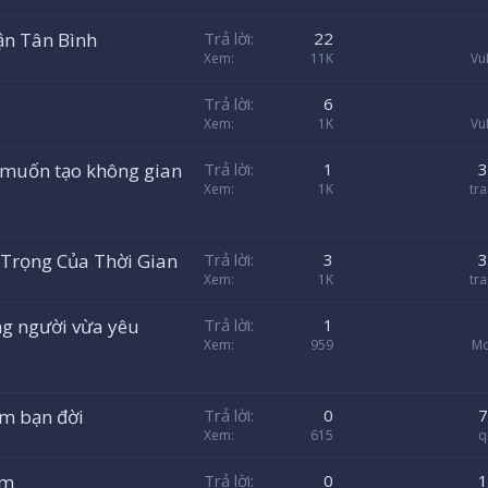
ận Tân Bình
Trả lời
22
Xem
11K
Vu
Trả lời
6
Xem
1K
Vu
i muốn tạo không gian
Trả lời
1
3
Xem
1K
tr
 Trọng Của Thời Gian
Trả lời
3
3
Xem
1K
tr
ng người vừa yêu
Trả lời
1
Xem
959
Mo
ìm bạn đời
Trả lời
0
7
Xem
615
q
im
Trả lời
0
1