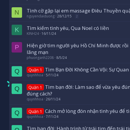
Tình cờ gặp lại em massage Điêu Thuyền qu
N
nguyendaiduong
28/12/15
2
Tìm kiếm tình yêu, Qua Noel có liền
K
KINH24
16/11/24
Hiện giờ tìm người yêu Hồ Chí Minh được rồ
P
lãng mạn
phuonganh2208
8/5/24
Tìm Bạn Đời Không Cần Vội: Sự Quan
Quận 1
Q
quynhhoa
5/11/24
Tìm bạn đời: Làm sao để vừa yêu đú
Quận 1
Q
đúng cách?
quynhhoa
26/11/24
Cách mở lòng đón nhận tình yêu để t
Quận 1
Q
quynhhoa
7/11/24
Tìm bạn đời: Hành trình từ trái tim đến trái t