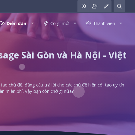
Diễn đàn
Có gì mới
Thành viên
ge Sài Gòn và Hà Nội - Việt
ạo chủ đề, đăng câu trả lời cho các chủ đề hiện có, tạo uy tín
àn miễn phí, vậy bạn còn chờ gì nữa?