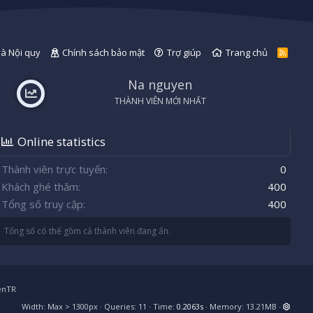
và Nội quy
Chính sách bảo mật
Trợ giúp
Trang chủ
R
S
S
Na nguyen
THÀNH VIÊN MỚI NHẤT
Online statistics
Thành viên trực tuyến
0
Khách ghé thăm
400
Tổng số truy cập
400
Tổng số có thể gồm cả thành viên đang ẩn.
enTR
Width
Queries
11
Time
0.2063s
Memory
13.21MB