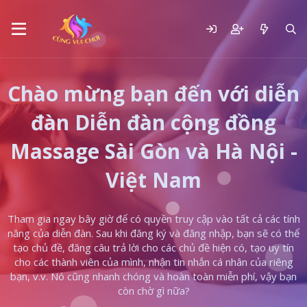
Chào mừng bạn đến với diễn
đàn Diễn đàn cộng đồng
Massage Sài Gòn và Hà Nội -
Việt Nam
Tham gia ngay bây giờ để có quyền truy cập vào tất cả các tính
năng của diễn đàn. Sau khi đăng ký và đăng nhập, bạn sẽ có thể
tạo chủ đề, đăng câu trả lời cho các chủ đề hiện có, tạo uy tín
cho các thành viên của mình, nhận tin nhắn cá nhân của riêng
bạn, v.v. Nó cũng nhanh chóng và hoàn toàn miễn phí, vậy bạn
còn chờ gì nữa?