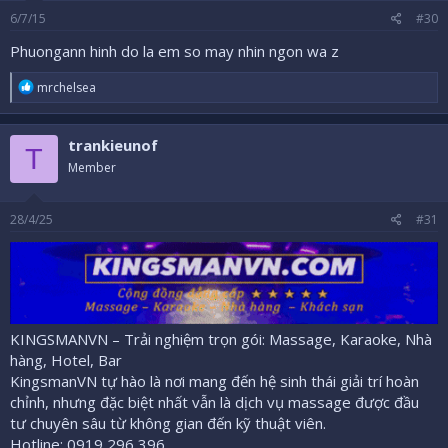
6/7/15
#30
Phuongann hinh do la em so may nhin ngon wa z
R
mrchelsea
e
a
c
trankieunof
t
T
i
Member
o
n
s
28/4/25
#31
:
KINGSMANVN – Trải nghiệm trọn gói: Massage, Karaoke, Nhà
hàng, Hotel, Bar
KingsmanVN tự hào là nơi mang đến hệ sinh thái giải trí hoàn
chỉnh, nhưng đặc biệt nhất vẫn là dịch vụ massage được đầu
tư chuyên sâu từ không gian đến kỹ thuật viên.
Hotline: 0919 296 396