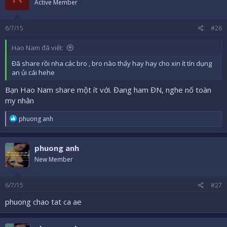
Active Member
6/7/15
#26
Hao Nam đã viết:
Đã share rồi nha các bro , bro nào thấy hay hay cho xin ít tín dụng
an ủi cái hehe
Bạn Hao Nam share một ít với. Đang ham ĐN, nghe nố toàn
my nhân
R
phuong anh
e
a
c
phuong anh
t
i
New Member
o
n
s
6/7/15
#27
:
phuong chao tat ca ae