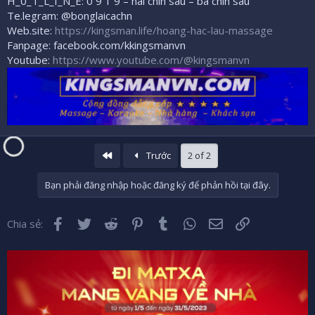
H_0_T_L_I_N_E: 0 9 1 9 – hai chín sáu – ba chín sáu
Te.legram: @bonglaicachn
Web.site:
https://kingsman.life/hoang-hac-lau-massage
Fanpage: facebook.com/kkingsmanvn
Youtube:
https://www.youtube.com/@kingsmanvn
Đầu
Trước
2 of 2
Bạn phải đăng nhập hoặc đăng ký để phản hồi tại đây.
Facebook
Twitter
Reddit
Pinterest
Tumblr
WhatsApp
Email
Liên kết
Chia sẻ: