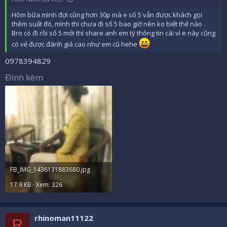
Hôm bữa mình đợi cũng hơn 30p mà e số 5 vẫn được khách gọi
thêm suất đó, mình thì chưa đi số 5 bao giờ nên ko biết thế nào .
Bro có đi rồi số 5 mới thì share anh em tý thông tin cái vì e này cũng
có vẻ được đánh giá cao như em cũ hehe
0978394829
Đính kèm
FB_IMG_1436131883680.jpg
17.9 KB · Xem: 326
rhinoman11122
R