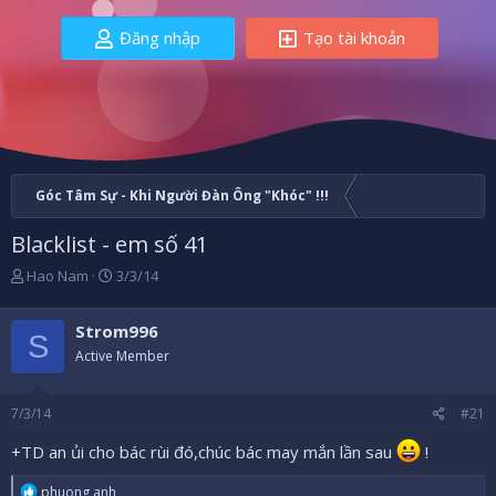
Đăng nhập
Tạo tài khoản
Góc Tâm Sự - Khi Người Đàn Ông "Khóc" !!!
Blacklist - em số 41
B
N
Hao Nam
3/3/14
ắ
g
t
à
Strom996
đ
y
S
ầ
b
Active Member
u
ắ
t
7/3/14
#21
đ
ầ
+TD an ủi cho bác rùi đó,chúc bác may mắn lần sau
!
u
R
phuong anh