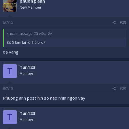
phuong anh
New Member
6/7/15
#28
khoaimassage đã viết:
Số 5 làm lại rồi hả bro?
da vang
Tun123
T
Member
6/7/15
#29
Phuong anh post hih so nao nhin ngon vay
Tun123
T
Member