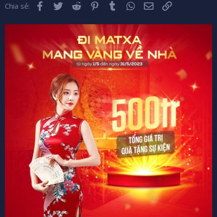
Facebook
Twitter
Reddit
Pinterest
Tumblr
WhatsApp
Email
Liên kết
Chia sẻ: