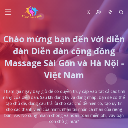
Chào mừng bạn đến với diễn
đàn Diễn đàn cộng đồng
Massage Sài Gòn và Hà Nội -
Việt Nam
Tham gia ngay bây giờ để có quyền truy cập vào tất cả các tính
năng của diễn đàn. Sau khi đăng ký và đăng nhập, bạn sẽ có thể
tạo chủ đề, đăng câu trả lời cho các chủ đề hiện có, tạo uy tín
cho các thành viên của mình, nhận tin nhắn cá nhân của riêng
bạn, v.v. Nó cũng nhanh chóng và hoàn toàn miễn phí, vậy bạn
còn chờ gì nữa?