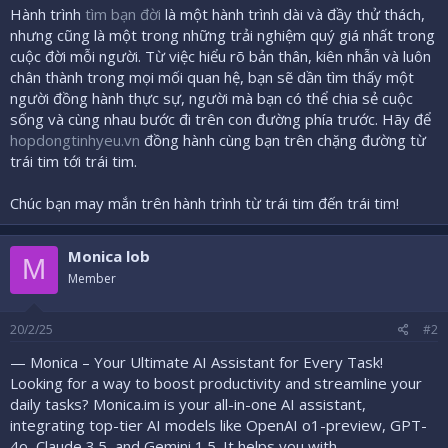
Hành trình
tìm bạn đời
là một hành trình dài và đầy thử thách,
nhưng cũng là một trong những trải nghiệm quý giá nhất trong
cuộc đời mỗi người. Từ việc hiểu rõ bản thân, kiên nhẫn và luôn
chân thành trong mọi mối quan hệ, bạn sẽ dần tìm thấy một
người đồng hành thực sự, người mà bạn có thể chia sẻ cuộc
sống và cùng nhau bước đi trên con đường phía trước. Hãy để
hopdongtinhyeu.vn
đồng hành cùng bạn trên chặng đường từ
trái tim tới trái tim.
Chúc bạn may mắn trên hành trình từ trái tim đến trái tim!
Monica lob
M
Member
20/2/25
#2
— Monica – Your Ultimate AI Assistant for Every Task!
Looking for a way to boost productivity and streamline your
daily tasks? Monica.im is your all-in-one AI assistant,
integrating top-tier AI models like OpenAI o1-preview, GPT-
4o, Claude 3.5, and Gemini 1.5. It helps you with