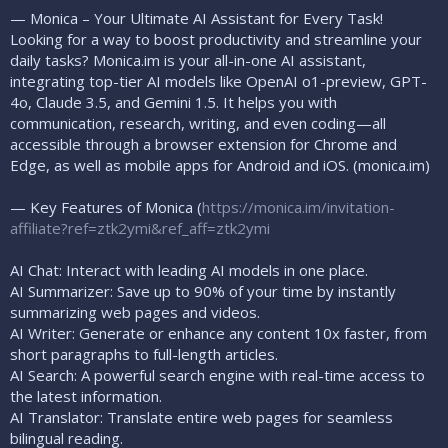
— Monica – Your Ultimate AI Assistant for Every Task!
Looking for a way to boost productivity and streamline your
daily tasks? Monica.im is your all-in-one AI assistant,
integrating top-tier AI models like OpenAI o1-preview, GPT-
4o, Claude 3.5, and Gemini 1.5. It helps you with
communication, research, writing, and even coding—all
accessible through a browser extension for Chrome and
Edge, as well as mobile apps for Android and iOS. (monica.im)
— Key Features of Monica (
https://monica.im/invitation-
affiliate?ref=ztk2ymi&ref_aff=ztk2ymi
AI Chat: Interact with leading AI models in one place.
AI Summarizer: Save up to 90% of your time by instantly
summarizing web pages and videos.
AI Writer: Generate or enhance any content 10x faster, from
short paragraphs to full-length articles.
AI Search: A powerful search engine with real-time access to
the latest information.
AI Translator: Translate entire web pages for seamless
bilingual reading.