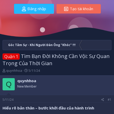
Đăng nhập
Tạo tài khoản
Góc Tâm Sự - Khi Người Đàn Ông "Khóc" !!!
Tìm Bạn Đời Không Cần Vội: Sự Quan
Quận 1
Trọng Của Thời Gian
B
N
quynhhoa
5/11/24
ắ
g
t
à
quynhhoa
Q
đ
y
New Member
ầ
b
u
ắ
t
5/11/24
#1
đ
ầ
Hiểu rõ bản thân – bước khởi đầu của hành trình
u