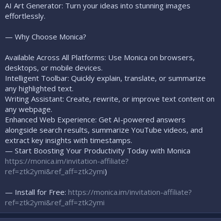
AI Art Generator: Turn your ideas into stunning images
effortlessly.
— Why Choose Monica?
Available Across All Platforms: Use Monica on browsers,
desktops, or mobile devices.
Intelligent Toolbar: Quickly explain, translate, or summarize
any highlighted text.
Writing Assistant: Create, rewrite, or improve text content on
any webpage.
Enhanced Web Experience: Get AI-powered answers
alongside search results, summarize YouTube videos, and
extract key insights with timestamps.
— Start Boosting Your Productivity Today with Monica
https://monica.im/invitation-affiliate?
ref=ztk2ymi&ref_aff=ztk2ymi
)
— Install for Free:
https://monica.im/invitation-affiliate?
ref=ztk2ymi&ref_aff=ztk2ymi