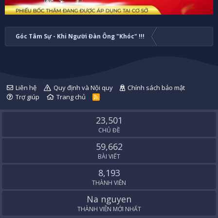
Góc Tâm Sự - Khi Người Đàn Ông "Khóc" !!!
Liên hệ
Quy định và Nội quy
Chính sách bảo mật
Trợ giúp
Trang chủ
R
S
S
23,501
CHỦ ĐỀ
59,662
BÀI VIẾT
8,193
THÀNH VIÊN
Na nguyen
THÀNH VIÊN MỚI NHẤT