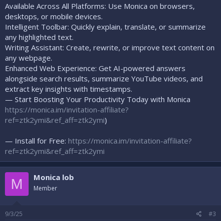
Available Across All Platforms: Use Monica on browsers,
desktops, or mobile devices.
Intelligent Toolbar: Quickly explain, translate, or summarize
any highlighted text.
Writing Assistant: Create, rewrite, or improve text content on
any webpage.
Enhanced Web Experience: Get AI-powered answers
alongside search results, summarize YouTube videos, and
extract key insights with timestamps.
— Start Boosting Your Productivity Today with Monica
https://monica.im/invitation-affiliate?
ref=ztk2ymi&ref_aff=ztk2ymi
)
— Install for Free:
https://monica.im/invitation-affiliate?
ref=ztk2ymi&ref_aff=ztk2ymi
Monica lob
M
Member
9/3/25
#3