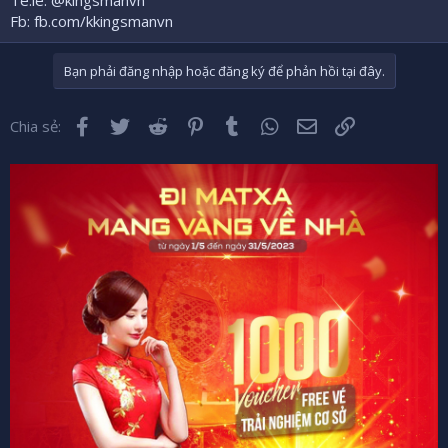
Te.le: @kingsmanvn
Fb: fb.com/kkingsmanvn
Bạn phải đăng nhập hoặc đăng ký để phản hồi tại đây.
Facebook
Twitter
Reddit
Pinterest
Tumblr
WhatsApp
Email
Liên kết
Chia sẻ: