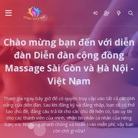
Chào mừng bạn đến với diễn
đàn Diễn đàn cộng đồng
Massage Sài Gòn và Hà Nội -
Việt Nam
Tham gia ngay bây giờ để có quyền truy cập vào tất cả các tính
năng của diễn đàn. Sau khi đăng ký và đăng nhập, bạn sẽ có thể
tạo chủ đề, đăng câu trả lời cho các chủ đề hiện có, tạo uy tín
cho các thành viên của mình, nhận tin nhắn cá nhân của riêng
bạn, v.v. Nó cũng nhanh chóng và hoàn toàn miễn phí, vậy bạn
còn chờ gì nữa?