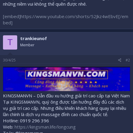
những niềm vui không thể quên được nhé.
[embed]https://www.youtube.com/shorts/52Jkz4wEbvE[/em
bed]
trankieunof
T
Member
30/4/25
#2
KINGSMANVN – Dẫn đầu xu hướng giải trí cao cấp tại Việt Nam
Tại KINGSMANVN, quý ông được tận hưởng đầy đủ các dịch
vụ giải trí cao cấp. Nhưng điều khiến khách hàng quay lại nhiều
lần chính là dịch vụ massage đỉnh cao chuẩn quốc tế.
Hotline: 0919 296 396
Web:
https://kingsman.life/longcung