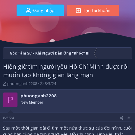
Đăng nhập
Tạo tài khoản
Góc Tâm Sự - Khi Người Đàn Ông "Khóc" !!!
Hiện giờ tìm người yêu Hồ Chí Minh được rồi
muốn tạo không gian lãng mạn
B
N
phuonganh2208
8/5/24
ắ
g
t
à
phuonganh2208
P
đ
y
New Member
ầ
b
u
ắ
t
8/5/24
#1
đ
ầ
Sau một thời gian dài đi tìm một nửa thực sự của đời mình, cuối
u
cùng bạn cũng đã tìm người yêu Hồ Chí Minh. Tình yêu thật