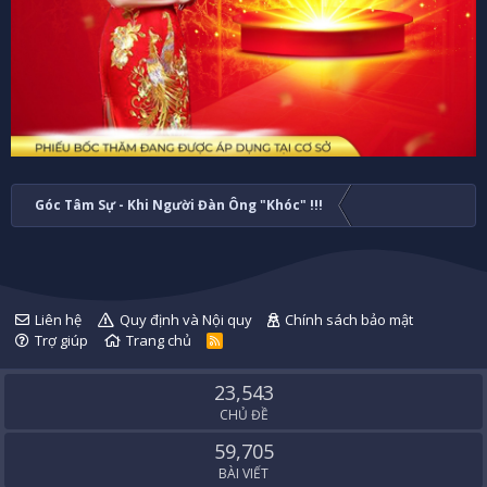
Góc Tâm Sự - Khi Người Đàn Ông "Khóc" !!!
Liên hệ
Quy định và Nội quy
Chính sách bảo mật
Trợ giúp
Trang chủ
R
S
S
23,543
CHỦ ĐỀ
59,705
BÀI VIẾT