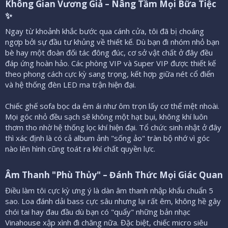
Không Gian Vương Giả – Nâng Tầm Mọi Bữa Tiệc
✨​
Ngay từ khoảnh khắc bước qua cánh cửa, tôi đã bị choáng
ngợp bởi sự đầu tư khủng về thiết kế. Dù bạn đi nhóm nhỏ bạn
bè hay một đoàn đối tác đông đúc, cơ sở vật chất ở đây đều
đáp ứng hoàn hảo. Các phòng VIP và Super VIP được thiết kế
theo phong cách cực kỳ sang trọng, kết hợp giữa nét cổ điển
và hệ thống đèn LED ma trận hiện đại.
Chiếc ghế sofa bọc da êm ái như ôm trọn lấy cơ thể mệt nhoài.
Mọi góc nhỏ đều sạch sẽ không một hạt bụi, không khí luôn
thơm tho nhờ hệ thống lọc khí hiện đại. Tổ chức sinh nhật ở đây
thì xác định là có cả album ảnh "sống ảo" tràn bộ nhớ vì góc
nào lên hình cũng toát ra khí chất quyền lực.
Âm Thanh "Phù Thủy" – Đánh Thức Mọi Giác Quan​
Điều làm tôi cực kỳ ưng ý là dàn âm thanh nhập khẩu chuẩn 5
sao. Loa đánh dải bass cực sâu nhưng lại rất êm, không hề gây
chói tai hay đau đầu dù bạn có "quẩy" những bản nhạc
Vinahouse xập xình đi chăng nữa. Đặc biệt, chiếc micro siêu