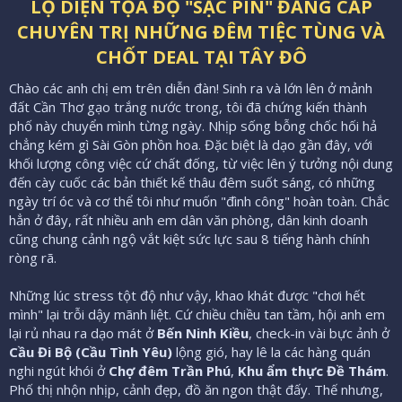
ầ
LỘ DIỆN TỌA ĐỘ "SẠC PIN" ĐẲNG CẤP
u
CHUYÊN TRỊ NHỮNG ĐÊM TIỆC TÙNG VÀ
CHỐT DEAL TẠI TÂY ĐÔ
Chào các anh chị em trên diễn đàn! Sinh ra và lớn lên ở mảnh
đất Cần Thơ gạo trắng nước trong, tôi đã chứng kiến thành
phố này chuyển mình từng ngày. Nhịp sống bỗng chốc hối hả
chẳng kém gì Sài Gòn phồn hoa. Đặc biệt là dạo gần đây, với
khối lượng công việc cứ chất đống, từ việc lên ý tưởng nội dung
đến cày cuốc các bản thiết kế thâu đêm suốt sáng, có những
ngày trí óc và cơ thể tôi như muốn "đình công" hoàn toàn. Chắc
hẳn ở đây, rất nhiều anh em dân văn phòng, dân kinh doanh
cũng chung cảnh ngộ vắt kiệt sức lực sau 8 tiếng hành chính
ròng rã.
Những lúc stress tột độ như vậy, khao khát được "chơi hết
mình" lại trỗi dậy mãnh liệt. Cứ chiều chiều tan tầm, hội anh em
lại rủ nhau ra dạo mát ở
Bến Ninh Kiều
, check-in vài bực ảnh ở
Cầu Đi Bộ (Cầu Tình Yêu)
lộng gió, hay lê la các hàng quán
nghi ngút khói ở
Chợ đêm Trần Phú
,
Khu ẩm thực Đề Thám
.
Phố thị nhộn nhịp, cảnh đẹp, đồ ăn ngon thật đấy. Thế nhưng,