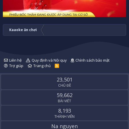
Kaaoke ăn chơi
Liên hệ
Quy định và Nội quy
Chính sách bảo mật
Trợ giúp
Trang chủ
R
S
S
23,501
CHỦ ĐỀ
59,662
BÀI VIẾT
8,193
THÀNH VIÊN
Na nguyen