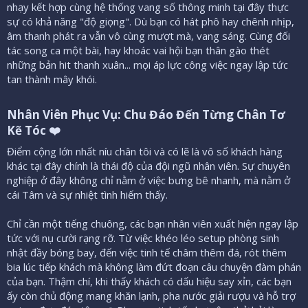
nhạy kết hợp cùng hệ thống vang số thông minh tại đây thực
sự có khả năng "độ giọng". Dù bạn có hát phô hay chênh nhịp,
âm thanh phát ra vẫn vô cùng mượt mà, vang sáng. Cùng đối
tác song ca một bài, hay khoác vai hội bạn thân gào thét
những bản hit thanh xuân... mọi áp lực công việc ngay lập tức
tan thành mây khói.
Nhân Viên Phục Vụ: Chu Đáo Đến Từng Chân Tơ
Kẽ Tóc ❤️​
Điểm cộng lớn nhất níu chân tôi và có lẽ là vô số khách hàng
khác tại đây chính là thái độ của đội ngũ nhân viên. Sự chuyên
nghiệp ở đây không chỉ nằm ở việc bưng bê nhanh, mà nằm ở
cái Tâm và sự nhiệt tình hiếm thấy.
Chỉ cần một tiếng chuông, các bạn nhân viên xuất hiện ngay lập
tức với nụ cười rạng rỡ. Từ việc khéo léo setup phòng sinh
nhật đầy bóng bay, đến việc tinh tế châm thêm đá, rót thêm
bia lúc tiếp khách mà không làm đứt đoạn câu chuyện đàm phán
của bạn. Thậm chí, khi thấy khách có dấu hiệu say xỉn, các bạn
ấy còn chủ động mang khăn lạnh, pha nước giải rượu và hỗ trợ