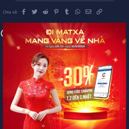
Facebook
Twitter
Reddit
Pinterest
Tumblr
WhatsApp
Email
Liên kết
Chia sẻ: