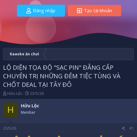
Đăng nhập
Tạo tài khoản
Kaaoke ăn chơi
LỘ DIỆN TỌA ĐỘ "SẠC PIN" ĐẲNG CẤP
CHUYÊN TRỊ NHỮNG ĐÊM TIỆC TÙNG VÀ
CHỐT DEAL TẠI TÂY ĐÔ
B
N
Hửu Lộc
23/5/26
ắ
g
t
à
Hửu Lộc
H
đ
y
Member
ầ
b
u
ắ
t
23/5/26
#1
đ