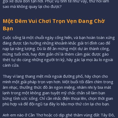
gọi xe đưa đón tận nơi. Phục vụ tinh tế như vậy, thử hỏi làm
sao mà không quay lại cho được?
Một Đêm Vui Chơi Trọn Vẹn Đang Chờ
Bạn
Cuộc sống là một chuỗi ngày cống hiến, và bạn hoàn toàn xứng
đáng được tận hưởng những khoảnh khắc giải trí đỉnh cao để
nạp lại năng lượng. Dù là để ăn mừng một dự án thành công,
mừng tuổi mới, hay đơn giản chỉ là thèm cảm giác được gào
thét tự do cùng những người tri kỷ, hãy gác lại mọi âu lo ngoài
cánh cửa.
Thay vì lang thang mệt mỏi ngoài đường phố, hãy chọn cho
mình một giải pháp trọn vẹn hơn. Một buổi tối đắm chìm trong
âm nhạc, thưởng thức đồ ăn ngon miệng, nhâm nhi ly bia mát
lạnh trong một không gian tuyệt mỹ chắc chắn sẽ làm bạn
bừng tỉnh sức sống. Chỉ cần nhấc điện thoại lên, chọn thời gian
phù hợp và để đội ngũ tại đây lo liệu mọi thứ còn lại cho bạn.
Anh em nào ở Cần Thơ hoặc có dịp ghé thăm vùng đất Tây Đô,