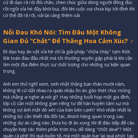
cứ đi dạo rã rời đôi chân, chen chúc giữa dòng người đông đúc
rồi ngồi vỉa hè đầy khói bụi, đôi khi cuộc vui chưa kịp tới đỉnh thì
cơ thể đã rã rời, oải lại càng thêm oải.
Nỗi Đau Khó Nói: Tìm Đâu Một Không
Gian Đủ "Chất" Để Thăng Hoa Cảm Xúc? ‍♂️
Đi dạo hay ăn vặt vỉa hè chỉ là giải pháp "chữa cháy" tạm thời.
Bài toán đau đầu nhất mà tôi thường xuyên gặp phải là khi cần
tìm một địa điểm thực sự chất lượng cho những sự kiện quan
trọng.
Anh em thử nghĩ xem, sinh nhật thằng bạn thân mười năm,
không lẽ cứ dắt nhau ra quán nhậu ồn ào gào thét chúc mừng
mà chẳng ai nghe ai nói gì? Hay những buổi họp mặt gia đình,
lớp cũ cần một không gian riêng tư để hàn huyên tâm sự mà
không sợ ánh mắt dò xét của bàn bên cạnh? Khó nhằn nhất là
những lúc cần thiết đãi đối tác, khách hàng quan trọng sau
những dự án căng não. Đưa họ đi ăn xong thì đi đâu tiếp để câu
chuyện hợp tác thêm phần trơn tru, dễ dàng "chốt deal"? Một
quán cà phê thì quá buồn tẻ, mà một quán bar lại quá phức tạp