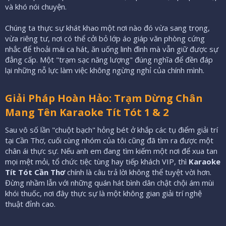
và khó nói chuyện.
Chúng ta thực sự khát khao một nơi nào đó vừa sang trọng,
vừa riêng tư, nơi có thể cởi bỏ lớp áo giáp văn phòng cứng
nhắc để thoải mái ca hát, ăn uống linh đình mà vẫn giữ được sự
đẳng cấp. Một "trạm sạc năng lượng" đúng nghĩa để đền đáp
lại những nỗ lực làm việc không ngừng nghỉ của chính mình.
Giải Pháp Hoàn Hảo: Trạm Dừng Chân
Mang Tên Karaoke Tít Tót 1 & 2
Sau vô số lần "chuột bạch" hỏng bét ở khắp các tụ điểm giải trí
tại Cần Thơ, cuối cùng nhóm của tôi cũng đã tìm ra được một
chân ái thực sự. Nếu anh em đang tìm kiếm một nơi để xua tan
mọi mệt mỏi, tổ chức tiệc tùng hay tiếp khách VIP, thì
Karaoke
Tít Tót Cần Thơ
chính là câu trả lời không thể tuyệt vời hơn.
Đừng nhầm lẫn với những quán hát bình dân chật chội ám mùi
khói thuốc, nơi đây thực sự là một không gian giải trí nghệ
thuật đỉnh cao.