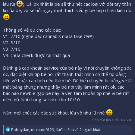
lâu rùi
). Cái ok nhất là bé sẽ thử hết các loại với đôi tay thần
kì của bé, và sẽ hỏi ngay mình thích kiểu gì bé tiếp chiêu kiểu đó
Thông số về 60 cho các bác:
V1: 7/10 (nghe bác cannabis nói là fake @@)
V2: 8/10
V3: 7/10
V4: chưa check được tại chật quá
Đánh giá cao khoản service của bé này vì nói chuyện không sóc
óc, đặc biệt khi tip bé nói rất thành thật mình có thể tip bằng
tiền vé hoặc cao hơn nếu thích bé. Dù hiểu chuyện tic bằng vé là
mặt bằng chung nhưng thấy bé nói vậy làm mình rất ok, các
bác nào newbie gặp bé này là yên tâm khoản tip nhé vì bé rất
niềm nở. Nói chung service cho 10/10
Năm mới chúc các bác sức khỏe, lúa vô như lũ nhé
Chỉnh sửa lần cuối:
17/2/16
R
Bobbydan
,
mrchuot0129
,
KaChiuSoa
và 2 người khác
e