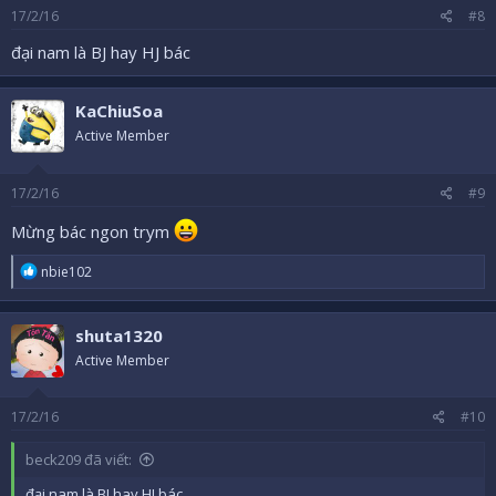
17/2/16
#8
đại nam là BJ hay HJ bác
KaChiuSoa
Active Member
17/2/16
#9
Mừng bác ngon trym
R
nbie102
e
a
c
shuta1320
t
i
Active Member
o
n
s
17/2/16
#10
:
beck209 đã viết:
đại nam là BJ hay HJ bác