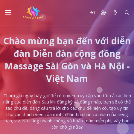
Chào mừng bạn đến với diễn
đàn Diễn đàn cộng đồng
Massage Sài Gòn và Hà Nội -
Việt Nam
Tham gia ngay bây giờ để có quyền truy cập vào tất cả các tính
năng của diễn đàn. Sau khi đăng ký và đăng nhập, bạn sẽ có thể
tạo chủ đề, đăng câu trả lời cho các chủ đề hiện có, tạo uy tín
cho các thành viên của mình, nhận tin nhắn cá nhân của riêng
bạn, v.v. Nó cũng nhanh chóng và hoàn toàn miễn phí, vậy bạn
còn chờ gì nữa?