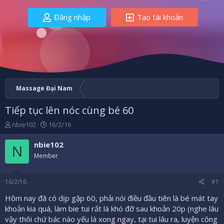
Đăng nhập
Tạo tài khoản
Massage Đại Nam
Tiếp tục lên nóc cùng bé 60
B
N
nbie102
16/2/16
ắ
g
t
à
nbie102
N
đ
y
Member
ầ
b
u
ắ
t
16/2/16
#1
đ
ầ
Hôm nay đã có dịp gặp 60, phải nói điều đầu tiên là bé mát tay
u
khoản kia quá, làm bie tui rất là khó đỡ sau khoản 20p (nghe lâu
vậy thôi chứ bác nào yếu là xong ngay, tại tui lâu ra, luyện công