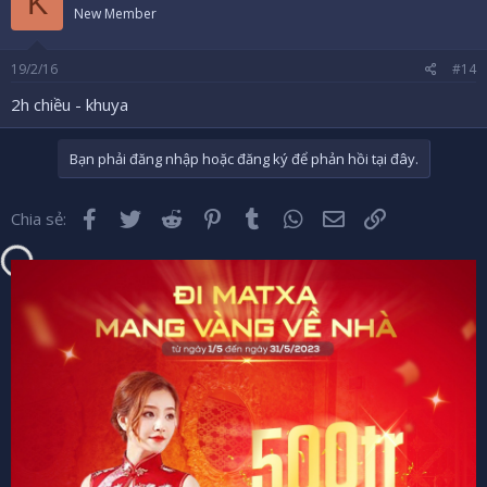
K
New Member
19/2/16
#14
2h chiều - khuya
Bạn phải đăng nhập hoặc đăng ký để phản hồi tại đây.
Facebook
Twitter
Reddit
Pinterest
Tumblr
WhatsApp
Email
Liên kết
Chia sẻ: