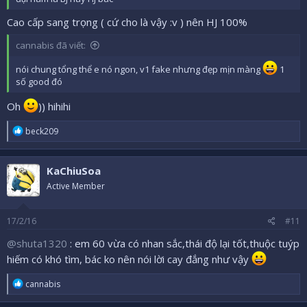
Cao cấp sang trọng ( cứ cho là vậy :v ) nên HJ 100%
cannabis đã viết:
nói chung tổng thể e nó ngon, v1 fake nhưng đẹp mịn màng
1
số good đó
Oh
)) hihihi
R
beck209
e
a
c
KaChiuSoa
t
i
Active Member
o
n
s
17/2/16
#11
:
@shuta1320
: em 60 vừa có nhan sắc,thái độ lại tốt,thuộc tuýp
hiếm có khó tìm, bác ko nên nói lời cay đắng như vậy
R
cannabis
e
a