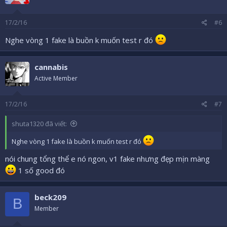
17/2/16
#6
Nghe vòng 1 fake là buồn k muốn test r đó
cannabis
Active Member
17/2/16
#7
shuta1320 đã viết:
Nghe vòng 1 fake là buồn k muốn test r đó
nói chung tổng thể e nó ngon, v1 fake nhưng đẹp mịn màng
1 số good đó
beck209
B
Member