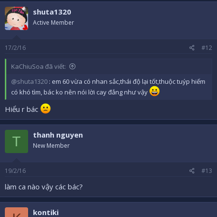
c
shuta1320
t
i
Active Member
o
n
s
17/2/16
#12
:
KaChiuSoa đã viết:
@shuta1320
: em 60 vừa có nhan sắc,thái độ lại tốt,thuộc tuýp hiếm
có khó tìm, bác ko nên nói lời cay đắng như vậy
Hiểu r bác
thanh nguyen
T
New Member
19/2/16
#13
làm ca nào vậy các bác?
kontiki