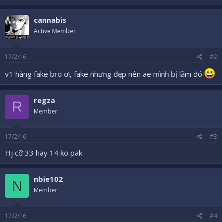
a
c
cannabis
t
i
Active Member
o
n
s
17/2/16
#2
:
v1 hàng fake bro ơi, fake nhưng đẹp nên ae mình bị lầm đó
regza
R
Member
17/2/16
#3
Hj cỡ 33 hay 14 ko pak
nbie102
N
Member
17/2/16
#4