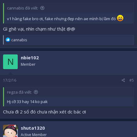
cannabis đã viết:
v1 hàng fake bro ơi, fake nhưng đẹp nên ae mình bị lầm đó
Gì ghê vại, nhìn chạm như thật @@
R
cannabis
e
a
c
nbie102
t
N
i
Member
o
n
s
17/2/16
#5
:
regza đã viết:
Hj cỡ 33 hay 14 ko pak
Chưa đi 2 số đó chưa nhận xét dc bác ơi
shuta1320
Active Member