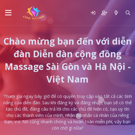
Chào mừng bạn đến với diễn
đàn Diễn đàn cộng đồng
Massage Sài Gòn và Hà Nội -
Việt Nam
Tham gia ngay bây giờ để có quyền truy cập vào tất cả các tính
năng của diễn đàn. Sau khi đăng ký và đăng nhập, bạn sẽ có thể
tạo chủ đề, đăng câu trả lời cho các chủ đề hiện có, tạo uy tín
cho các thành viên của mình, nhận tin nhắn cá nhân của riêng
bạn, v.v. Nó cũng nhanh chóng và hoàn toàn miễn phí, vậy bạn
còn chờ gì nữa?