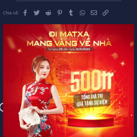
Facebook
Twitter
Reddit
Pinterest
Tumblr
WhatsApp
Email
Liên kết
Chia sẻ: