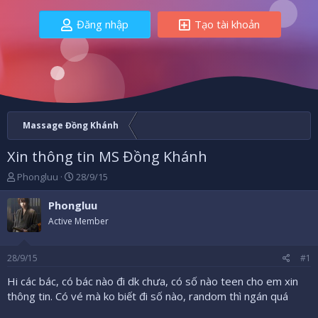
Đăng nhập
Tạo tài khoản
Massage Đồng Khánh
Xin thông tin MS Đồng Khánh
B
N
Phongluu
28/9/15
ắ
g
t
à
Phongluu
đ
y
Active Member
ầ
b
u
ắ
t
28/9/15
#1
đ
ầ
Hi các bác, có bác nào đi dk chưa, có số nào teen cho em xin
u
thông tin. Có vé mà ko biết đi số nào, random thì ngán quá