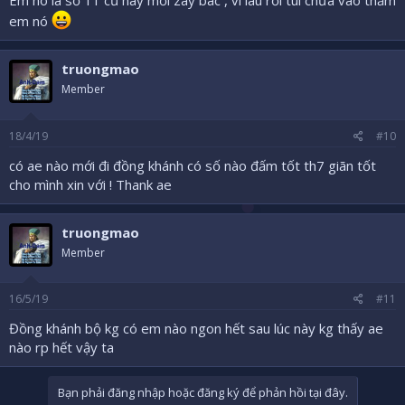
Em nó là số 11 cũ hay mới zay bác , vì lâu rồi tui chưa vào thăm
em nó
truongmao
Member
18/4/19
#10
có ae nào mới đi đồng khánh có số nào đấm tốt th7 giãn tốt
cho mình xin với ! Thank ae
truongmao
Member
16/5/19
#11
Đồng khánh bộ kg có em nào ngon hết sau lúc này kg thấy ae
nào rp hết vậy ta
Bạn phải đăng nhập hoặc đăng ký để phản hồi tại đây.