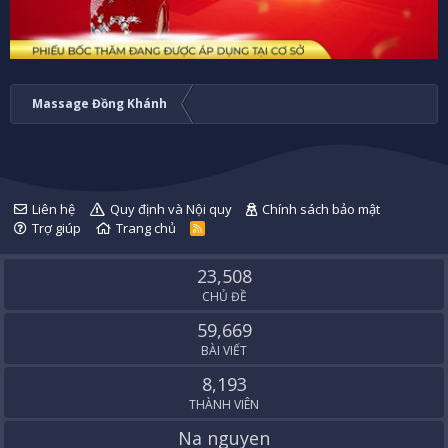
Massage Đồng Khánh
Liên hệ
Quy định và Nội quy
Chính sách bảo mật
Trợ giúp
Trang chủ
R
S
S
23,508
CHỦ ĐỀ
59,669
BÀI VIẾT
8,193
THÀNH VIÊN
Na nguyen