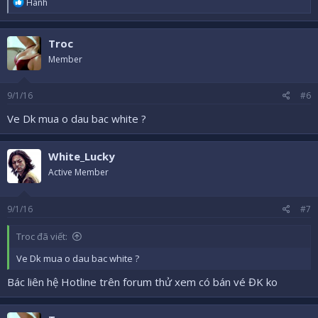
R
Hanh
e
a
c
Troc
t
i
Member
o
n
s
9/1/16
#6
:
Ve Dk mua o dau bac white ?
White_Lucky
Active Member
9/1/16
#7
Troc đã viết:
Ve Dk mua o dau bac white ?
Bác liên hệ Hotline trên forum thử xem có bán vé ĐK ko