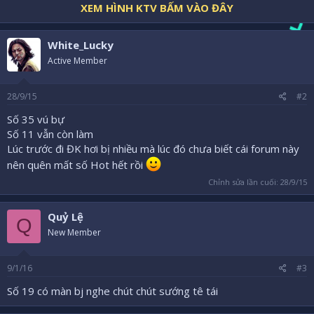
XEM HÌNH KTV BẤM VÀO ĐÂY
White_Lucky
Active Member
28/9/15
#2
Số 35 vú bự
Số 11 vẫn còn làm
Lúc trước đi ĐK hơi bị nhiều mà lúc đó chưa biết cái forum này
nên quên mất số Hot hết rồi
Chỉnh sửa lần cuối:
28/9/15
Quỷ Lệ
Q
New Member
9/1/16
#3
Số 19 có màn bj nghe chút chút sướng tê tái