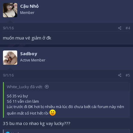
Cậu Nhỏ
Member
9/1/16
#4
muốn mua vé giảm ở đk
Sadboy
Active Member
9/1/16
#5
White_Lucky đã viết:
Số 35 vú bự
Số 11 vẫn còn làm
Lúc trước đi ĐK hơi bị nhiều mà lúc đó chưa biết cái forum này nên
quên mất số Hot hết rồi
35 bu ma co nhao kg vay lucky???